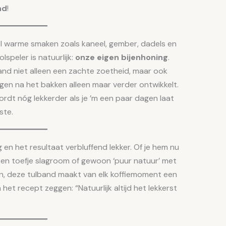
nd
!
vol warme smaken zoals kaneel, gember, dadels en
speler is natuurlijk:
onze eigen bijenhoning
.
band niet alleen een zachte zoetheid, maar ook
agen na het bakken alleen maar verder ontwikkelt.
ordt nóg lekkerder als je ’m een paar dagen laat
ste.
en het resultaat verbluffend lekker. Of je hem nu
, een toefje slagroom of gewoon ‘puur natuur’ met
en, deze tulband maakt van elk koffiemoment een
 het recept zeggen: “Natuurlijk altijd het lekkerst