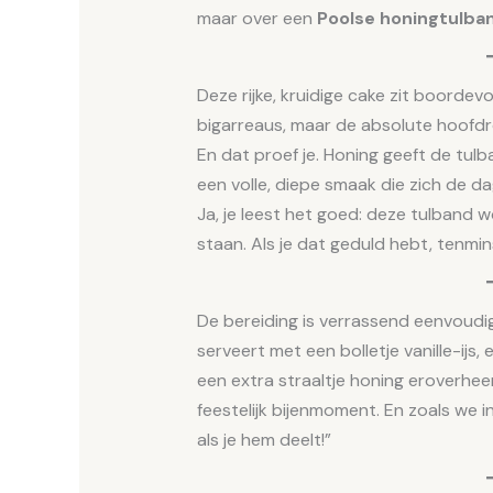
maar over een
Poolse honingtulba
Deze rijke, kruidige cake zit boorde
bigarreaus, maar de absolute hoofdrol
En dat proef je. Honing geeft de tul
een volle, diepe smaak die zich de d
Ja, je leest het goed: deze tulband w
staan. Als je dat geduld hebt, tenmin
De bereiding is verrassend eenvoudig 
serveert met een bolletje vanille-ijs
een extra straaltje honing eroverhe
feestelijk bijenmoment. En zoals we in
als je hem deelt!”