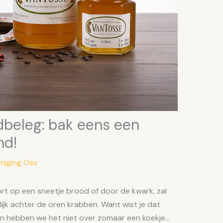
beleg: bak eens een
nd!
eniging Oss
rt op een sneetje brood of door de kwark, zal
lijk achter de oren krabben. Want wist je dat
an hebben we het niet over zomaar een koekje…