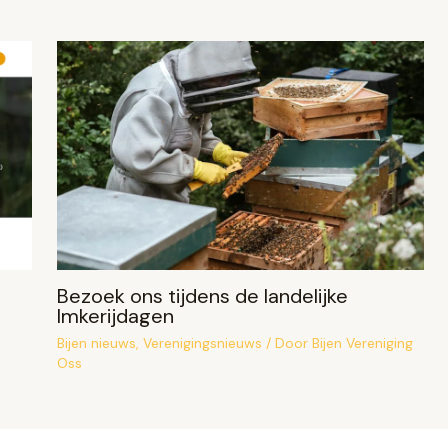
Bezoek ons tijdens de landelijke
Imkerijdagen
Bijen nieuws
,
Verenigingsnieuws
/ Door
Bijen Vereniging
Oss