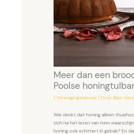
Meer dan een brood
Poolse honingtulba
/
Verenigingsnieuws
/ Door
Bijen Ver
Wie denkt dat honing alleen thuishoo
zich na het lezen van item waarschijn
honing ook schittert in gebak? En d