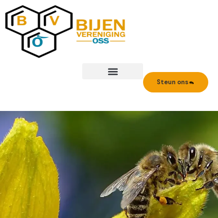
Ga
naar
de
inhoud
Steun ons