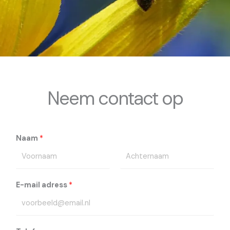
Neem contact op
Naam
*
V
A
E-mail adress
*
o
c
o
h
r
t
n
e