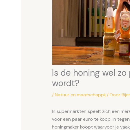
Is de honing wel zo 
wordt?
/
Natuur en maatschappij
/ Door
Bije
In supermarkten speelt zich een merk
voor een paar euro te koop, in tegenst
honingmaker koopt waarvoor je vaak