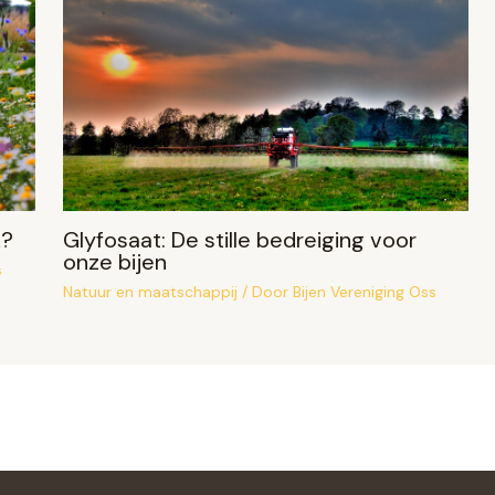
k?
Glyfosaat: De stille bedreiging voor
onze bijen
s
Natuur en maatschappij
/ Door
Bijen Vereniging Oss