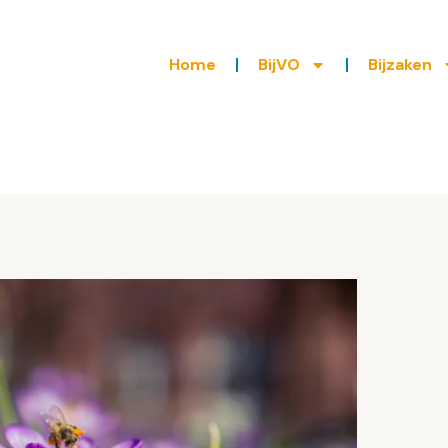
Home
BijVO
Bijzaken