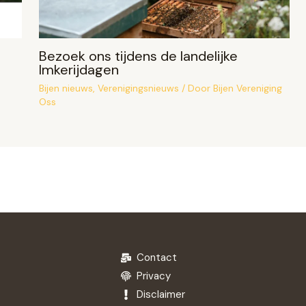
Bezoek ons tijdens de landelijke
Imkerijdagen
Bijen nieuws
,
Verenigingsnieuws
/ Door
Bijen Vereniging
Oss
Contact
Privacy
Disclaimer