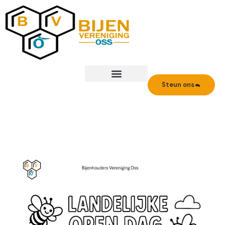
Ga
naar
de
inhoud
Steun ons