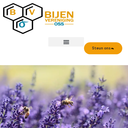
Ga
naar
de
inhoud
Steun ons