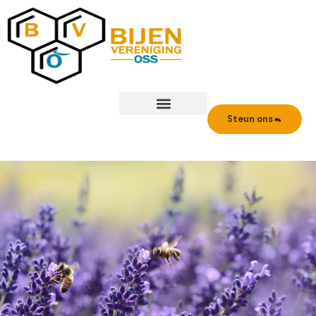
Ga
naar
de
inhoud
Steun ons