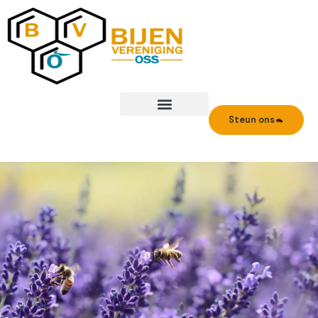
Ga
naar
de
inhoud
Steun ons