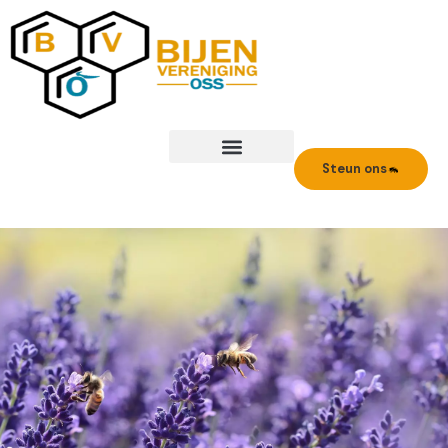
Ga
naar
de
inhoud
Steun ons